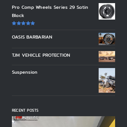
Pro Comp Wheels Series 29 Satin
Black
ให้
คะแนน
OASIS BARBARIAN
5.00
ตั้งแต่
1-5 คะแนน
TJM VEHICLE PROTECTION
Suspension
RECENT POSTS