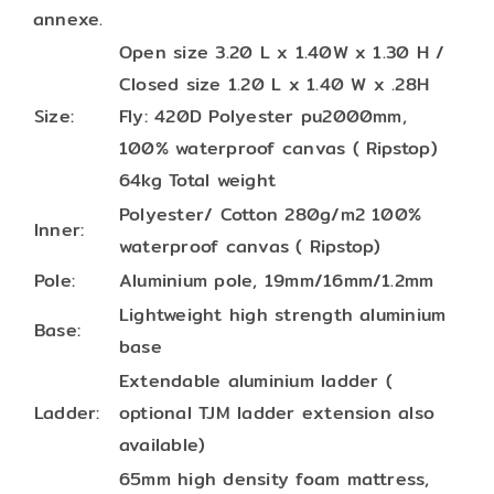
annexe.
Open size 3.20 L x 1.40W x 1.30 H /
Closed size 1.20 L x 1.40 W x .28H
Size:
Fly: 420D Polyester pu2000mm,
100% waterproof canvas ( Ripstop)
64kg Total weight
Polyester/ Cotton 280g/m2 100%
Inner:
waterproof canvas ( Ripstop)
Pole:
Aluminium pole, 19mm/16mm/1.2mm
Lightweight high strength aluminium
Base:
base
Extendable aluminium ladder (
Ladder:
optional TJM ladder extension also
available)
65mm high density foam mattress,