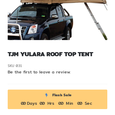
สั่งซื้อสินค้า
TJM YULARA ROOF TOP TENT
SKU
031
Be the first to leave a review.
Flash Sale
0
0
Days
0
0
Hrs
0
0
Min
0
0
Sec