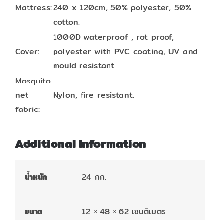
Mattress:
240 x 120cm, 50% polyester, 50%
cotton.
1000D waterproof , rot proof,
Cover:
polyester with PVC coating, UV and
mould resistant
Mosquito
net
Nylon, fire resistant.
fabric:
Additional Information
น้ำหนัก
24 กก.
ขนาด
12 × 48 × 62 เซนติเมตร