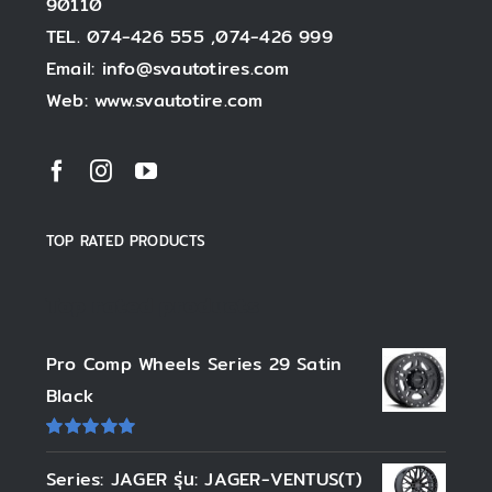
90110
TEL. 074-426 555 ,074-426 999
Email: info@svautotires.com
Web: www.svautotire.com
TOP RATED PRODUCTS
Top rated products
Pro Comp Wheels Series 29 Satin
Black
ให้
คะแนน
Series: JAGER รุ่น: JAGER-VENTUS(T)
5.00
ตั้งแต่