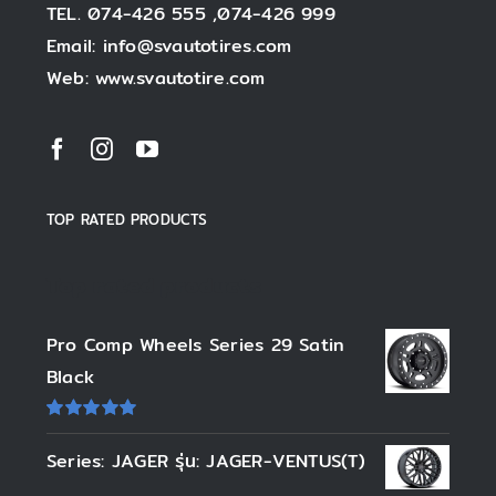
TEL. 074-426 555 ,074-426 999
Email: info@svautotires.com
Web: www.svautotire.com
TOP RATED PRODUCTS
Top rated products
Pro Comp Wheels Series 29 Satin
Black
ให้
คะแนน
Series: JAGER รุ่น: JAGER-VENTUS(T)
5.00
ตั้งแต่
1-5 คะแนน