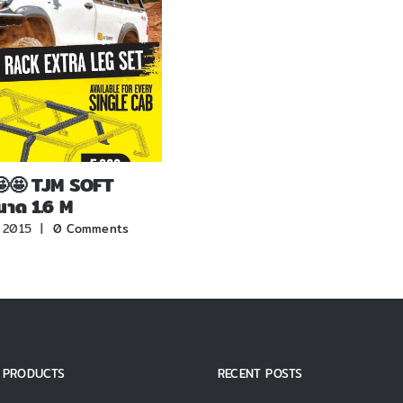
🤩🤩 TJM SOFT
าด 1.6 M
, 2015
|
0 Comments
 PRODUCTS
RECENT POSTS