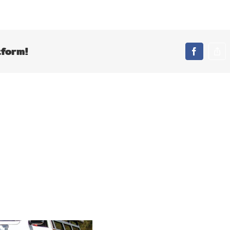
tform!
Facebook
Co
Lin