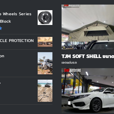
ted products
 Wheels Series
 Black
ICLE PROTECTION
น
TJM SOFT SHELL ขนาด
on
เซตแต่งรถ
y