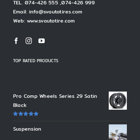
TEL. 074-426 555 ,074-426 999
Email: info@svautotires.com
Web: www.svautotire.com
TOP RATED PRODUCTS
Top rated products
Pro Comp Wheels Series 29 Satin
Black
ให้
คะแนน
Suspension
5.00
ตั้งแต่
1-5 คะแนน