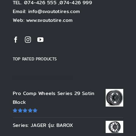
TEL. 074-426 555 ,074-426 999
Email: info@svautotires.com
Web: www.svautotire.com
TOP RATED PRODUCTS
Top rated products
Pro Comp Wheels Series 29 Satin
Black
ให้
คะแนน
Series: JAGER รุ่น: BAROX
5.00
ตั้งแต่
1-5 คะแนน